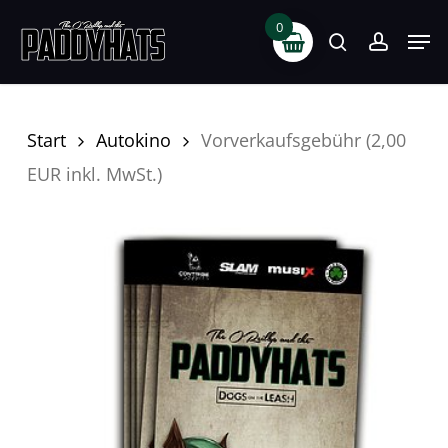
Skip
0
Men
search
accoun
to
main
content
Start
Autokino
Vorverkaufsgebühr (2,00
EUR inkl. MwSt.)