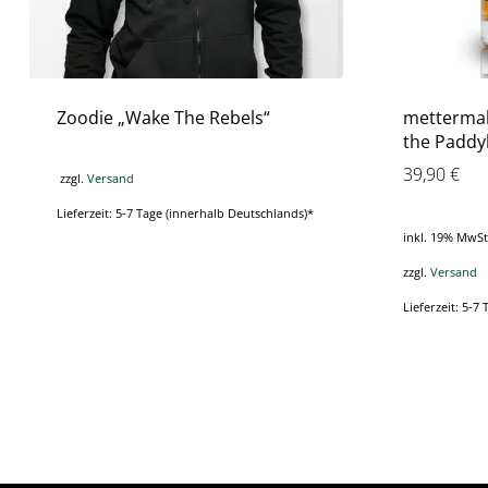
Zoodie „Wake The Rebels“
mettermal
the Paddy
39,90
€
zzgl.
Versand
Lieferzeit: 5-7 Tage (innerhalb Deutschlands)*
inkl. 19% MwSt
zzgl.
Versand
Lieferzeit: 5-7