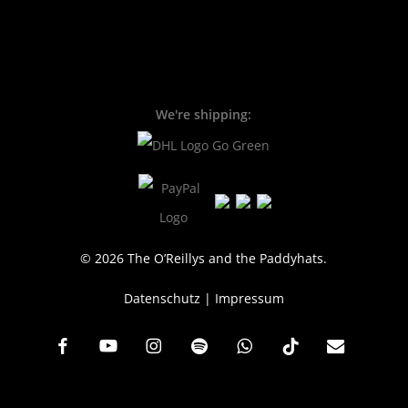
We're shipping:
© 2026 The O’Reillys and the Paddyhats.
Datenschutz
|
Impressum
facebook
youtube
instagram
spotify
whatsapp
tiktok
email