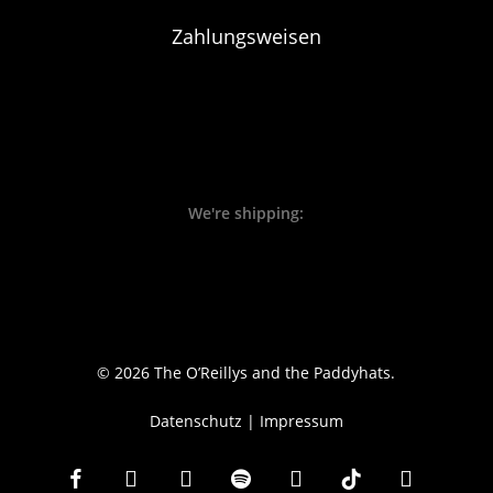
Zahlungsweisen
We're shipping:
© 2026 The O’Reillys and the Paddyhats.
Datenschutz
|
Impressum
facebook
youtube
instagram
spotify
whatsapp
tiktok
email