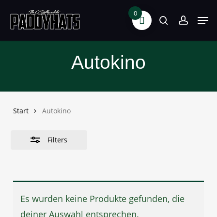
Skip
0
Men
search
accoun
Close
to
Filters
main
content
Autokino
Start
Autokino
Filters
Es wurden keine Produkte gefunden, die
deiner Auswahl entsprechen.