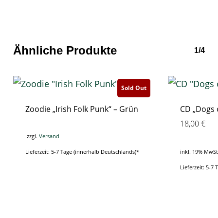
Ähnliche Produkte
1/4
Sold Out
Zoodie „Irish Folk Punk“ – Grün
CD „Dogs 
18,00
€
zzgl.
Versand
Lieferzeit: 5-7 Tage (innerhalb Deutschlands)*
inkl. 19% MwSt
Lieferzeit: 5-7