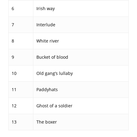
6
Irish way
7
Interlude
8
White river
9
Bucket of blood
10
Old gang’s lullaby
11
Paddyhats
12
Ghost of a soldier
13
The boxer