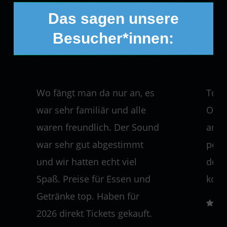
Das sagen unsere
Besucher*innen:
Wo fängt man da nur an, es
Toll
war sehr familiär und alle
Orga
waren freundlich. Der Sound
ange
war sehr gut abgestimmt
pers
und wir hatten echt viel
der 
Spaß. Preise für Essen und
komm
Getränke top. Haben für
2026 direkt Tickets gekauft.