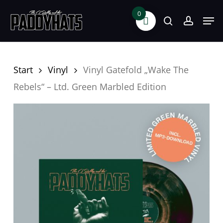
Skip
0
Men
search
accoun
to
main
content
Start
Vinyl
Vinyl Gatefold „Wake The
Rebels“ – Ltd. Green Marbled Edition