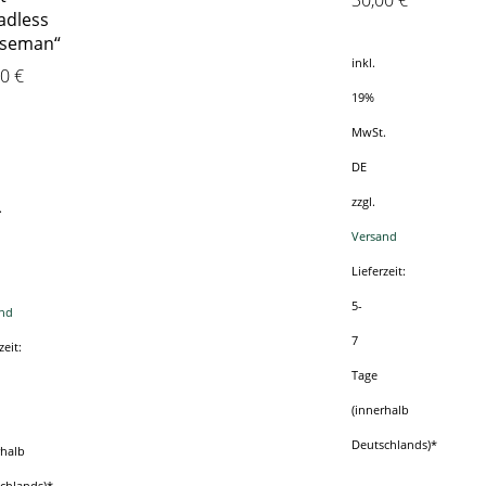
30,00
€
adless
seman“
inkl.
00
€
19%
MwSt.
DE
zzgl.
.
Versand
Lieferzeit:
5-
nd
7
zeit:
Tage
(innerhalb
Deutschlands)*
rhalb
chlands)*