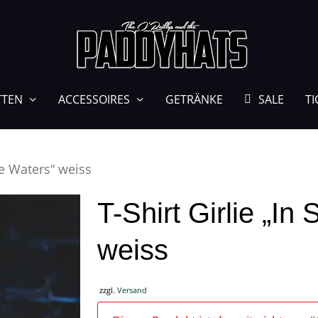
TTEN
ACCESSOIRES
GETRÄNKE
SALE
TI
ge Waters“ weiss
T-Shirt Girlie „In
weiss
zzgl.
Versand