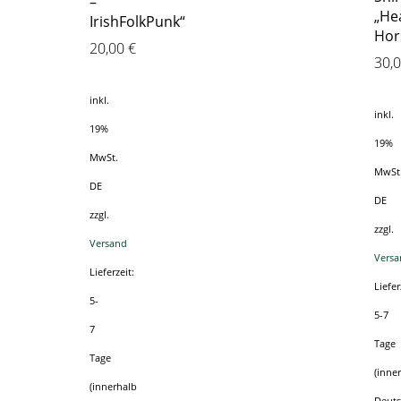
–
„He
IrishFolkPunk“
Hor
20,00
€
30,
inkl.
inkl.
19%
19%
MwSt.
MwSt
DE
DE
zzgl.
zzgl.
Versand
Versa
Lieferzeit:
Liefer
5-
5-7
7
Tage
Tage
(inne
(innerhalb
Deuts