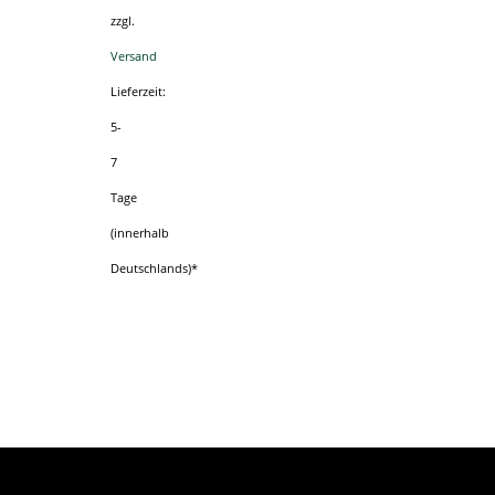
we
zzgl.
Versand
Lieferzeit:
5-
7
Tage
(innerhalb
Deutschlands)*