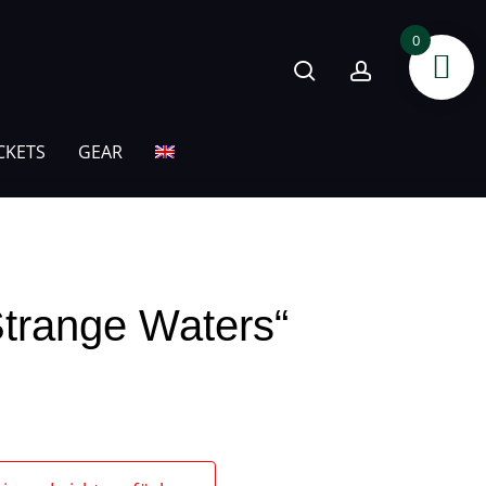
search
account
0
CKETS
GEAR
 Strange Waters“