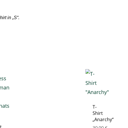
.
rt in „S“.
T-
Shirt
„Anarchy“
t