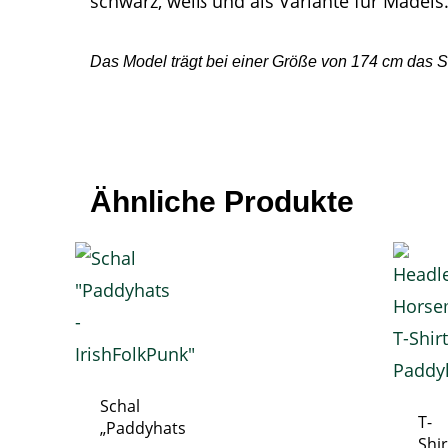
schwarz, weiß und als Variante für Mädels
Das Model trägt bei einer Größe von 174 cm das Shi
Ähnliche Produkte
Schal
T-
„Paddyhats
Shir