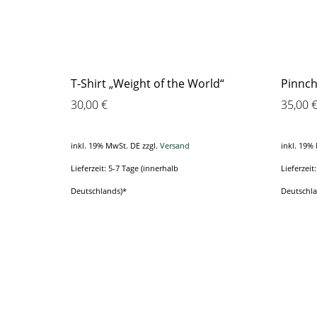
T-Shirt „Weight of the World“
Pinnc
30,00
€
35,00
inkl. 19% MwSt. DE
zzgl.
Versand
inkl. 19%
Lieferzeit: 5-7 Tage (innerhalb
Lieferzeit
Deutschlands)*
Deutschl
Dieses
Produkt
weist
mehrere
Varianten