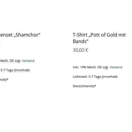
henset „Shamchor“
T-Shirt „Pott of Gold mit
Bands“
€
30,00
€
 MwSt. DE
zzgl.
Versand
inkl. 19% MwSt. DE
zzgl.
Versand
: 5-7 Tage (innerhalb
Lieferzeit: 5-7 Tage (innerhalb
ands)*
Deutschlands)*
Dieses
Produkt
weist
mehrere
Varianten