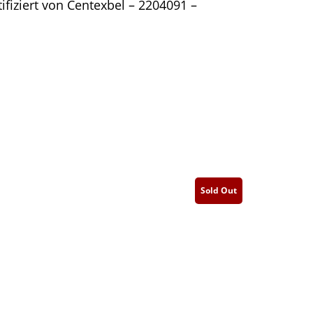
ifiziert von Centexbel – 2204091 –
Sold Out