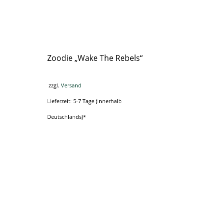
Zoodie „Wake The Rebels“
zzgl.
Versand
Lieferzeit: 5-7 Tage (innerhalb
Deutschlands)*
Dieses
Produkt
weist
mehrere
Varianten
auf.