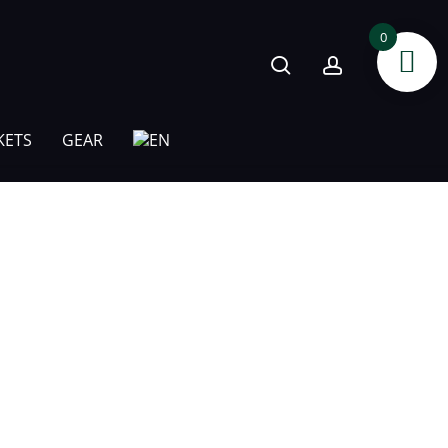
search
account
0
KETS
GEAR