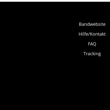
auf.
Die
Optionen
Bandwebsite
können
auf
Hilfe/Kontakt
der
FAQ
Produktseite
Tracking
gewählt
werden