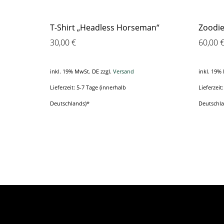
T-Shirt „Headless Horseman“
Zoodie
30,00
€
60,00
inkl. 19% MwSt. DE
zzgl.
Versand
inkl. 19%
Lieferzeit: 5-7 Tage (innerhalb
Lieferzeit
Deutschlands)*
Deutschl
Dieses
Produkt
weist
mehrere
Varianten
auf.
Die