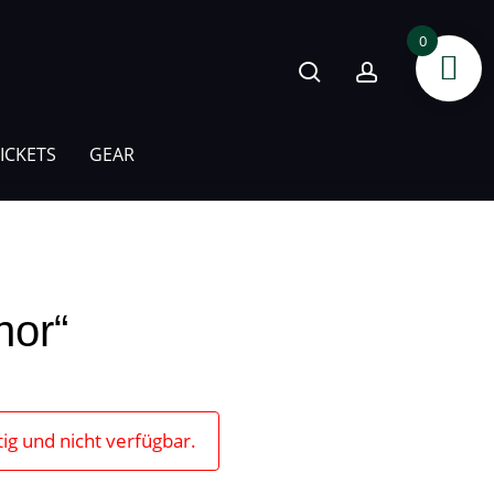
search
account
0
ICKETS
GEAR
hor“
tig und nicht verfügbar.