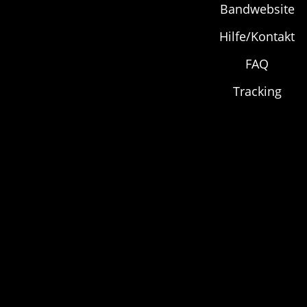
Optionen
Bandwebsite
können
Hilfe/Kontakt
auf
FAQ
der
Produktseite
Tracking
gewählt
werden