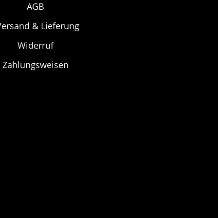
Optionen
AGB
können
Versand & Lieferung
auf
Widerruf
te
der
Produktseite
Zahlungsweisen
gewählt
werden