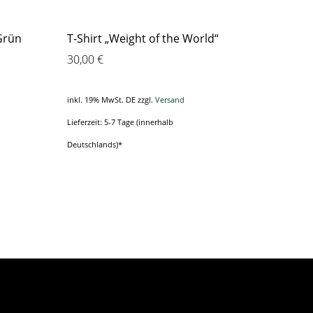
 Grün
T-Shirt „Weight of the World“
30,00
€
inkl. 19% MwSt. DE
zzgl.
Versand
Lieferzeit: 5-7 Tage (innerhalb
Deutschlands)*
Dieses
Produkt
weist
mehrere
Varianten
auf.
Die