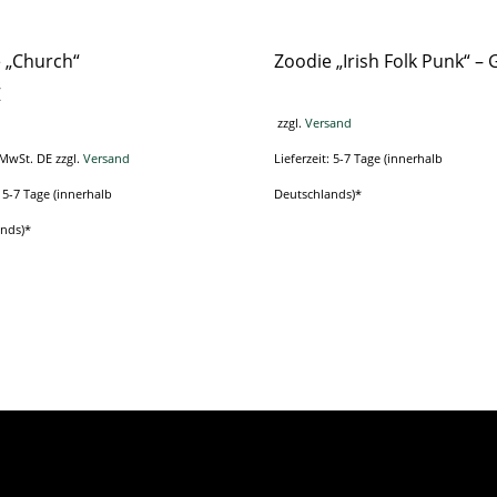
 „Church“
Zoodie „Irish Folk Punk“ –
€
zzgl.
Versand
 MwSt. DE
zzgl.
Versand
Lieferzeit: 5-7 Tage (innerhalb
: 5-7 Tage (innerhalb
Deutschlands)*
Dieses
ands)*
Dieses
Produkt
Produkt
weist
weist
mehrere
mehrere
Varianten
Varianten
auf.
auf.
Die
Die
Optionen