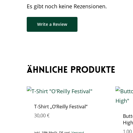
Es gibt noch keine Rezensionen.
Write a Review
Ähnliche Produkte
T-Shirt „O’Reilly Festival“
30,00
€
Butt
High
1,00
inkl. 19% MwSt. DE
zzgl.
Versand