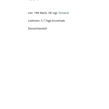
inkl. 19% MwSt. DE
zzgl.
Versand
Lieferzeit: 5-7 Tage (innerhalb
Deutschlands)*
n
n
eite