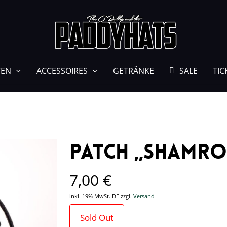
Schreibe die erste Re
Deine E-Mail-Adresse w
TEN
ACCESSOIRES
GETRÄNKE
SALE
TIC
sind mit
*
markiert
Deine Bewertung
*
Deine Rezension
*
Patch „Shamro
7,00
€
inkl. 19% MwSt. DE
zzgl.
Versand
Sold Out