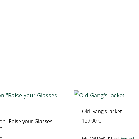
Old Gang’s Jacket
129,00
€
on „Raise your Glasses
“
€
inkl. 19% MwSt. DE
zzgl.
Versand