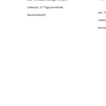
Lieferzeit: 5-7 Tage (innerhalb
inkl. 
Deutschlands)*
Dieses
Lieferz
Produkt
Deutsc
weist
mehrere
Varianten
auf.
Die
Optionen
können
auf
der
Produktseite