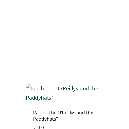
Patch „The O’Reillys and the
Paddyhats“
7,00
€