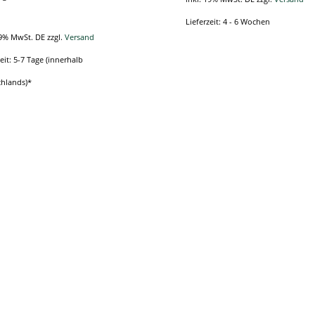
Lieferzeit: 4 - 6 Wochen
Dieses
19% MwSt. DE
zzgl.
Versand
Produkt
eit: 5-7 Tage (innerhalb
weist
hlands)*
mehrere
Variante
auf.
Die
Optione
können
auf
der
Produkts
gewählt