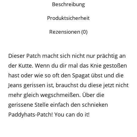
und stimme ihr zu.
*
Beschreibung
Name, E-Mail-Adresse und
Produktsicherheit
Website in diesem Browser für
Rezensionen (0)
meinen nächsten Kommentar
speichern.
Dieser Patch macht sich nicht nur prächtig an
der Kutte. Wenn du dir mal das Knie gestoßen
hast oder wie so oft den Spagat übst und die
Jeans gerissen ist, brauchst du diese jetzt nicht
mehr gleich wegschmeißen. Über die
gerissene Stelle einfach den schnieken
Paddyhats-Patch! You can do it!