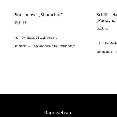
Pinnchenset „Shamchor“
Schlüssel
„Paddyhat
35,00
€
5,00
€
inkl. 19% MwSt. DE
zzgl.
Versand
inkl. 19% MwSt
Lieferzeit: 5-7 Tage (innerhalb Deutschlands)*
Lieferzeit: 5-7
Bandwebsite