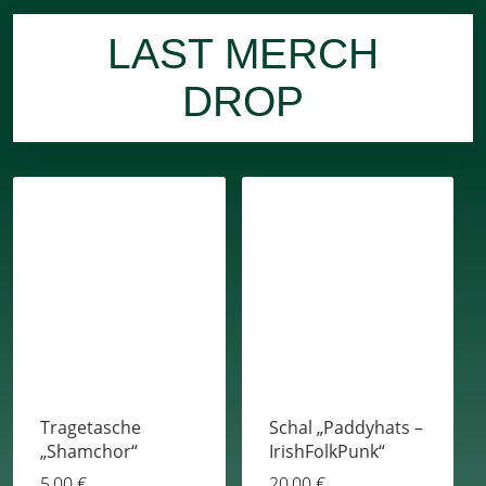
LAST MERCH
DROP
Tragetasche
Schal „Paddyhats –
„Shamchor“
IrishFolkPunk“
5,00
€
20,00
€