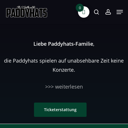
Skip
0
Men
search
accoun
to
main
content
Liebe Paddyhats-Familie
,
die Paddyhats spielen auf unabsehbare Zeit keine
Konzerte.
>>> weiterlesen
Ticketerstattung