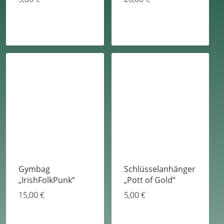
Gymbag
Schlüsselanhänger
„IrishFolkPunk“
„Pott of Gold“
15,00
€
5,00
€